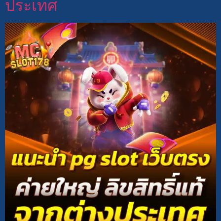
ประเทศ