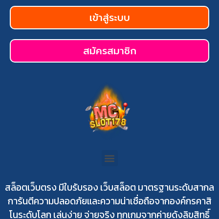
เข้าสู่ระบบ
สมัครสมาชิก
สล็อตเว็บตรง มีใบรับรอง เว็บสล็อต มาตรฐานระดับสากล
การันตีความปลอดภัยและความน่าเชื่อถือจากองค์กรคาสิ
โนระดับโลก เล่นง่าย จ่ายจริง ทุกเกมจากค่ายดังลิขสิทธิ์