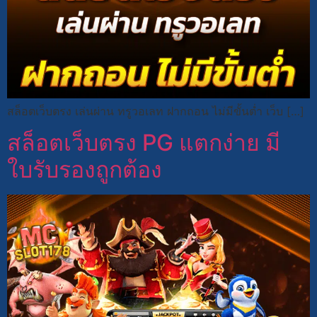
สล็อตเว็บตรง เล่นผ่าน ทรูวอเลท ฝากถอน ไม่มีขั้นต่ำ เว็บ […]
สล็อตเว็บตรง PG แตกง่าย มี
ใบรับรองถูกต้อง