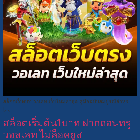
สล็อตเว็บตรง วอเลท เว็บใหม่ล่าสุด คู่มือฉบับสมบูรณ์สำหร
[…]
สล็อตเริ่มต้น1บาท ฝากถอนทรู
วอลเลท ไม่ล็อคยูส