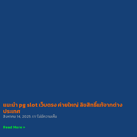
แนะนำ pg slot เว็บตรง ค่ายใหญ่ ลิขสิทธิ์แท้จากต่าง
ประเทศ
สิงหาคม 14, 2025
ไม่มีความเห็น
Read More »