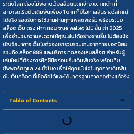
ระดับโลก ต้องไม่พลาดเว็บสล็อตแตกง่าย แตกหนัก ที่
สามารถเริ่มต้นเดิมพันเพียง 1 บาท ก็มีโอกาสลุ้นรางวัลใหญ่
ได้จริง รองรับการใช้งานผ่านทุกแพลตฟอร์ม พร้อมระบบ
สล็อต เว็บ ตรง ฝาก ถอน true wallet ไม่มี ขั้น ต่ํา 2025
เพื่ออำนวยความสะดวกให้คุณเล่นได้อย่างราบรื่น ไม่ต้องง้อ
บัญชีธนาคาร เว็บไซต์ของเรารวบรวมเกมจากค่ายยอดนิยม
รวมถึง สล็อต888 และบริการ ทดลองเล่นสล็อต สำหรับผู้
เล่นใหม่ที่ต้องการฝึกฝีมือก่อนเริ่มเดิมพันจริง พร้อมทีม
ซัพพอร์ตดูแล 24 ชั่วโมง เพื่อให้คุณมั่นใจในทุกการเดิมพัน
กับ เว็บสล็อต ที่เชื่อถือได้และได้มาตรฐานสากลอย่างแท้จริง
Table of Contents