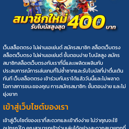
เว็บสล็อตตรง ไม่ผ่านเอเย่นต์ สมัครสมาชิก สล็อตเว็บตรง
สล็อตเว็บตรง ไม่ผ่านเอเย่นต์ ขั้นตอนง่าย โบนัสสูง สมัคร
สมาชิกสล็อตเว็บตรงกับเราที่นี่และเพลิดเพลินกับ
ประสบการณ์การเล่นเกมที่ไม่ซ้ำซากและรับโบนัสที่น่าตื่นเต้น
ทันที เว็บสล็อตตรง เข้าร่วมกับเราได้แล้ววันนี้และไม่พลาด
โอกาสการชนะของคุณ การสมัครสมาชิก: ขั้นตอนง่าย และไม่
ยุ่งยาก
เข้าสู่เว็บไซต์ของเรา
เข้าสู่เว็บไซต์ของเราที่สะดวกและเข้าถึงง่าย ไม่ว่าคุณจะใช้
อุปกรณ์ใด คุณสามารถเข้าร่วมเล่นได้อย่างสะดวกสบายทุกที่