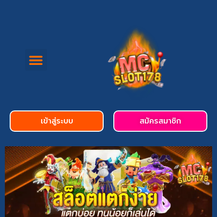
สล็อตเว็บตรง
ทดลองเล่นสล็อต
นโยบายความเป็นส่วนตัว
เข้าสู่ระบบ
สมัครสมาชิก