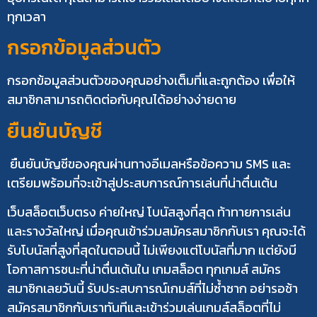
ทุกเวลา
กรอกข้อมูลส่วนตัว
กรอกข้อมูลส่วนตัวของคุณอย่างเต็มที่และถูกต้อง เพื่อให้
สมาชิกสามารถติดต่อกับคุณได้อย่างง่ายดาย
ยืนยันบัญชี
ยืนยันบัญชีของคุณผ่านทางอีเมลหรือข้อความ SMS และ
เตรียมพร้อมที่จะเข้าสู่ประสบการณ์การเล่นที่น่าตื่นเต้น
เว็บสล็อตเว็บตรง ค่ายใหญ่ โบนัสสูงที่สุด ท้าทายการเล่น
และรางวัลใหญ่ เมื่อคุณเข้าร่วมสมัครสมาชิกกับเรา คุณจะได้
รับโบนัสที่สูงที่สุดในตอนนี้ ไม่เพียงแต่โบนัสที่มาก แต่ยังมี
โอกาสการชนะที่น่าตื่นเต้นใน เกมสล็อต ทุกเกมส์ สมัคร
สมาชิกเลยวันนี้ รับประสบการณ์เกมส์ที่ไม่ซ้ำซาก อย่ารอช้า
สมัครสมาชิกกับเราทันทีและเข้าร่วมเล่นเกมส์สล็อตที่ไม่