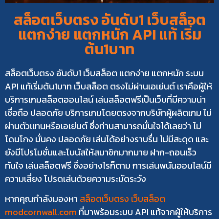
สล็อตเว็บตรง อันดับ1 เว็บสล็อต
แตกง่าย แตกหนัก API แท้ เริ่ม
ต้น1บาท
สล็อตเว็บตรง อันดับ1 เว็บสล็อต แตกง่าย แตกหนัก ระบบ
API แท้เริ่มต้น1บาท เว็บสล็อต ตรงไม่ผ่านเอเย่นต์ เราคือผู้ให้
บริการเกมสล็อตออนไลน์ เล่นสล็อตฟรีเป็นเว็บที่มีความน่า
เชื่อถือ ปลอดภัย บริการเกมโดยตรงจากบริษัทผู้ผลิตเกม ไม่
ผ่านตัวเเทนหรือเอเย่นต์ ซึ่งท่านสามารถมั่นใจได้เลยว่า ไม่
โดนโกง มั่นคง ปลอดภัย เล่นได้อย่างราบรื่น ไม่มีสะดุด และ
ยังมีโปรโมชั่นและโบนัสให้สมาชิกมากมาย ฝาก-ถอนเร็ว
ทันใจ เล่นสล็อตฟรี ซึ่งอย่างไรก็ตาม การเล่นพนันออนไลน์มี
ความเสี่ยง โปรดเล่นด้วยความระมัดระวัง
หากคุณกำลังมองหา
สล็อตเว็บตรง เว็บสล็อต
modcornwall.com
ที่มาพร้อมระบบ API แท้จากผู้ให้บริการ