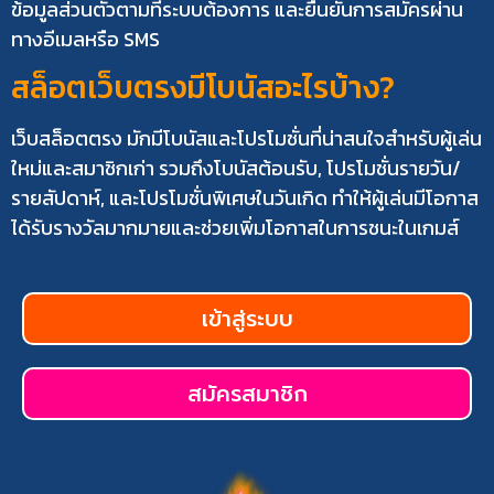
ข้อมูลส่วนตัวตามที่ระบบต้องการ และยืนยันการสมัครผ่าน
ทางอีเมลหรือ SMS
สล็อตเว็บตรงมีโบนัสอะไรบ้าง?
เว็บสล็อตตรง มักมีโบนัสและโปรโมชั่นที่น่าสนใจสำหรับผู้เล่น
ใหม่และสมาชิกเก่า รวมถึงโบนัสต้อนรับ, โปรโมชั่นรายวัน/
รายสัปดาห์, และโปรโมชั่นพิเศษในวันเกิด ทำให้ผู้เล่นมีโอกาส
ได้รับรางวัลมากมายและช่วยเพิ่มโอกาสในการชนะในเกมส์
เข้าสู่ระบบ
สมัครสมาชิก